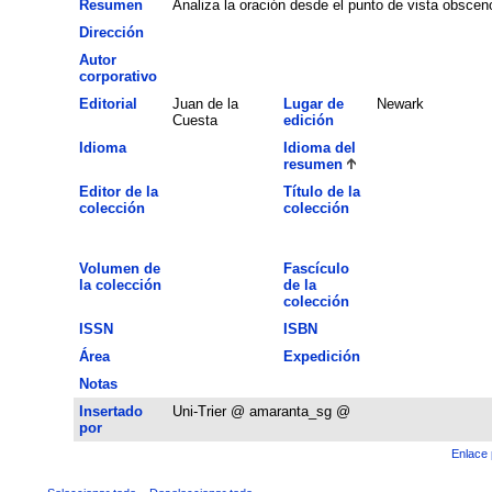
Resumen
Analiza la oración desde el punto de vista obscen
Dirección
Autor
corporativo
Editorial
Juan de la
Lugar de
Newark
Cuesta
edición
Idioma
Idioma del
resumen
Editor de la
Título de la
colección
colección
Volumen de
Fascículo
la colección
de la
colección
ISSN
ISBN
Área
Expedición
Notas
Insertado
Uni-Trier @ amaranta_sg @
por
Enlace 