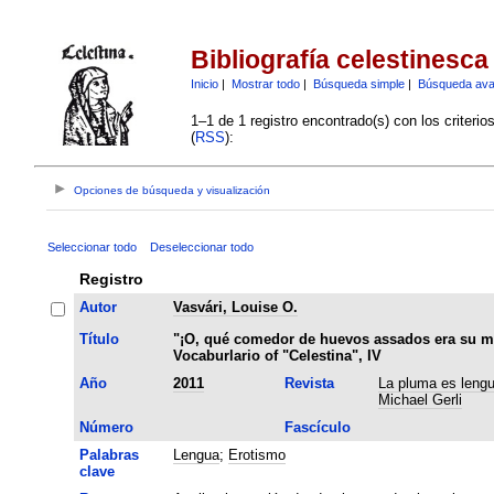
Bibliografía celestinesca
Inicio
|
Mostrar todo
|
Búsqueda simple
|
Búsqueda av
1–1 de 1 registro encontrado(s) con los criteri
(
RSS
):
Opciones de búsqueda y visualización
Seleccionar todo
Deseleccionar todo
Registro
Autor
Vasvári, Louise O.
Título
"¡O, qué comedor de huevos assados era su ma
Vocaburlario of "Celestina", IV
Año
2011
Revista
La pluma es lengu
Michael Gerli
Número
Fascículo
Palabras
Lengua
;
Erotismo
clave