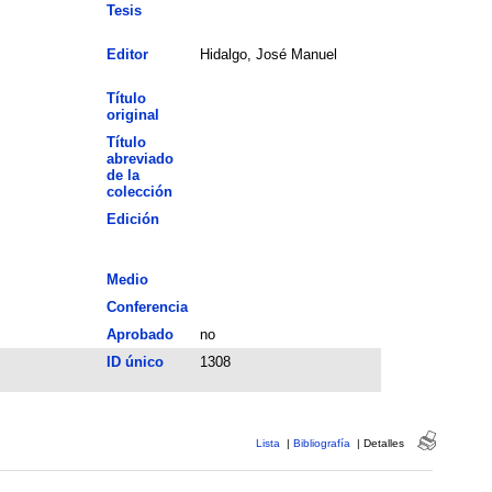
Tesis
Editor
Hidalgo, José Manuel
Título
original
Título
abreviado
de la
colección
Edición
Medio
Conferencia
Aprobado
no
ID único
1308
Lista
|
Bibliografía
|
Detalles