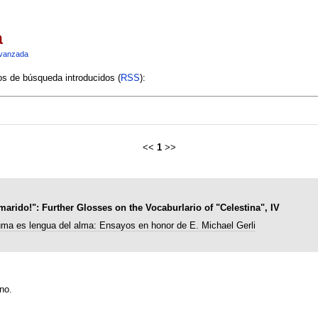
a
vanzada
ios de búsqueda introducidos (
RSS
):
<<
1
>>
rido!": Further Glosses on the Vocaburlario of "Celestina", IV
uma es lengua del alma: Ensayos en honor de E. Michael Gerli
no.