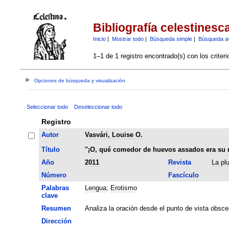
Bibliografía celestinesc
Inicio
|
Mostrar todo
|
Búsqueda simple
|
Búsqueda a
1–1 de 1 registro encontrado(s) con los criter
Opciones de búsqueda y visualización
Seleccionar todo
Deseleccionar todo
Registro
Autor
Vasvári, Louise O.
Título
"¡O, qué comedor de huevos assados era su ma
Año
2011
Revista
La pl
Número
Fascículo
Palabras
Lengua
;
Erotismo
clave
Resumen
Analiza la oración desde el punto de vista obsce
Dirección