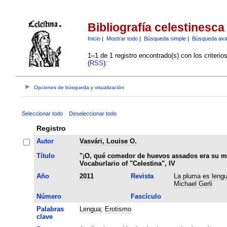
Bibliografía celestinesca
Inicio
|
Mostrar todo
|
Búsqueda simple
|
Búsqueda av
1–1 de 1 registro encontrado(s) con los criteri
(
RSS
):
Opciones de búsqueda y visualización
Seleccionar todo
Deseleccionar todo
Registro
Autor
Vasvári, Louise O.
Título
"¡O, qué comedor de huevos assados era su ma
Vocaburlario of "Celestina", IV
Año
2011
Revista
La pluma es lengu
Michael Gerli
Número
Fascículo
Palabras
Lengua
;
Erotismo
clave