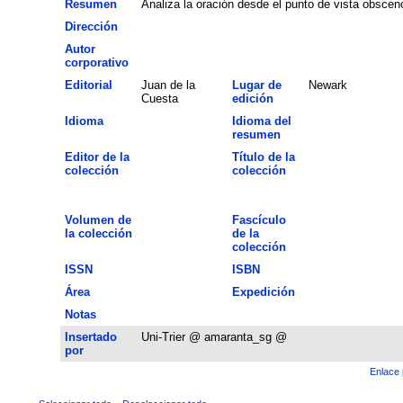
Resumen
Analiza la oración desde el punto de vista obscen
Dirección
Autor
corporativo
Editorial
Juan de la
Lugar de
Newark
Cuesta
edición
Idioma
Idioma del
resumen
Editor de la
Título de la
colección
colección
Volumen de
Fascículo
la colección
de la
colección
ISSN
ISBN
Área
Expedición
Notas
Insertado
Uni-Trier @ amaranta_sg @
por
Enlace 