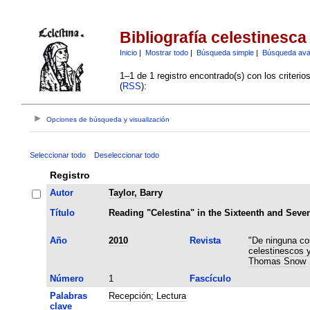
Bibliografía celestinesca
Inicio
|
Mostrar todo
|
Búsqueda simple
|
Búsqueda av
1–1 de 1 registro encontrado(s) con los criteri
(
RSS
):
Opciones de búsqueda y visualización
Seleccionar todo
Deseleccionar todo
Registro
Autor
Taylor, Barry
Título
Reading "Celestina" in the Sixteenth and Seve
Año
2010
Revista
"De ninguna co
celestinescos 
Thomas Snow
Número
1
Fascículo
Palabras
Recepción
;
Lectura
clave