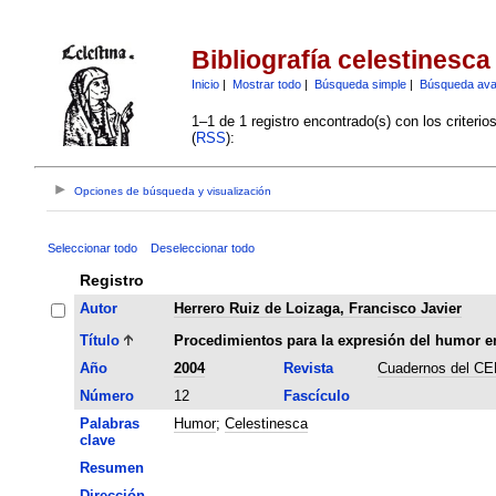
Bibliografía celestinesca
Inicio
|
Mostrar todo
|
Búsqueda simple
|
Búsqueda av
1–1 de 1 registro encontrado(s) con los criteri
(
RSS
):
Opciones de búsqueda y visualización
Seleccionar todo
Deseleccionar todo
Registro
Autor
Herrero Ruiz de Loizaga, Francisco Javier
Título
Procedimientos para la expresión del humor e
Año
2004
Revista
Cuadernos del C
Número
12
Fascículo
Palabras
Humor
;
Celestinesca
clave
Resumen
Dirección