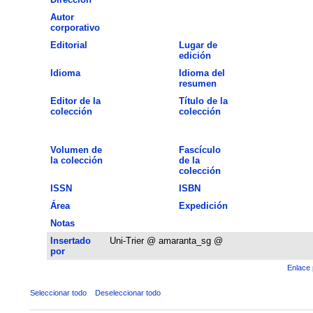
Autor
corporativo
Editorial
Lugar de
edición
Idioma
Idioma del
resumen
Editor de la
Título de la
colección
colección
Volumen de
Fascículo
la colección
de la
colección
ISSN
ISBN
Área
Expedición
Notas
Insertado
Uni-Trier @ amaranta_sg @
por
Enlace 
Seleccionar todo
Deseleccionar todo