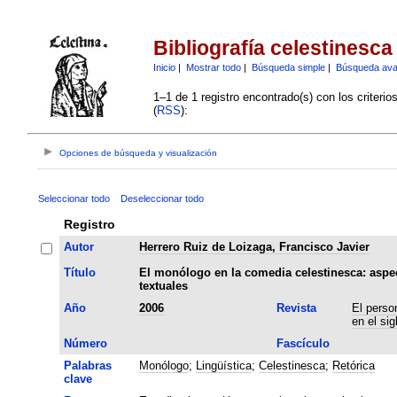
Bibliografía celestinesca
Inicio
|
Mostrar todo
|
Búsqueda simple
|
Búsqueda av
1–1 de 1 registro encontrado(s) con los criteri
(
RSS
):
Opciones de búsqueda y visualización
Seleccionar todo
Deseleccionar todo
Registro
Autor
Herrero Ruiz de Loizaga, Francisco Javier
Título
El monólogo en la comedia celestinesca: aspec
textuales
Año
2006
Revista
El person
en el sig
Número
Fascículo
Palabras
Monólogo
;
Lingüística
;
Celestinesca
;
Retórica
clave