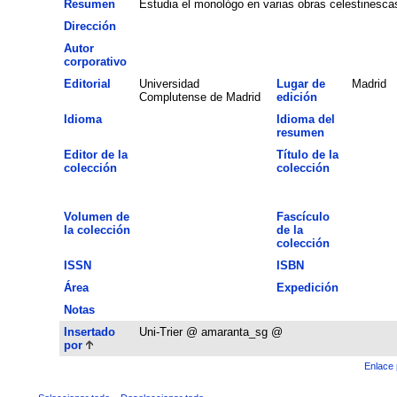
Resumen
Estudia el monológo en varias obras celestinesca
Dirección
Autor
corporativo
Editorial
Universidad
Lugar de
Madrid
Complutense de Madrid
edición
Idioma
Idioma del
resumen
Editor de la
Título de la
colección
colección
Volumen de
Fascículo
la colección
de la
colección
ISSN
ISBN
Área
Expedición
Notas
Insertado
Uni-Trier @ amaranta_sg @
por
Enlace 