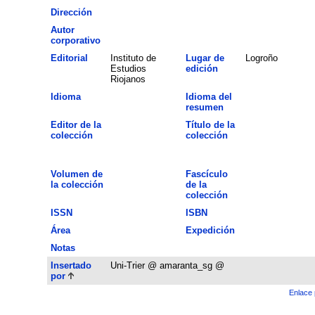
Dirección
Autor
corporativo
Editorial
Instituto de
Lugar de
Logroño
Estudios
edición
Riojanos
Idioma
Idioma del
resumen
Editor de la
Título de la
colección
colección
Volumen de
Fascículo
la colección
de la
colección
ISSN
ISBN
Área
Expedición
Notas
Insertado
Uni-Trier @ amaranta_sg @
por
Enlace 