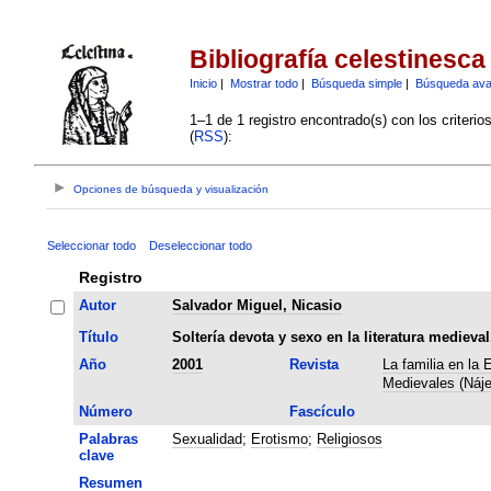
Bibliografía celestinesca
Inicio
|
Mostrar todo
|
Búsqueda simple
|
Búsqueda av
1–1 de 1 registro encontrado(s) con los criteri
(
RSS
):
Opciones de búsqueda y visualización
Seleccionar todo
Deseleccionar todo
Registro
Autor
Salvador Miguel, Nicasio
Título
Soltería devota y sexo en la literatura medieval
Año
2001
Revista
La familia en la
Medievales (Náje
Número
Fascículo
Palabras
Sexualidad
;
Erotismo
;
Religiosos
clave
Resumen