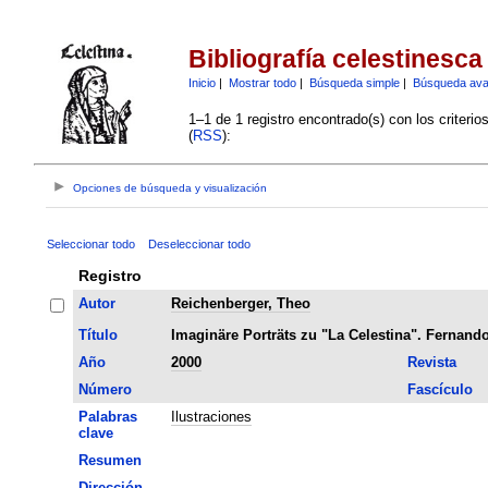
Bibliografía celestinesca
Inicio
|
Mostrar todo
|
Búsqueda simple
|
Búsqueda av
1–1 de 1 registro encontrado(s) con los criteri
(
RSS
):
Opciones de búsqueda y visualización
Seleccionar todo
Deseleccionar todo
Registro
Autor
Reichenberger, Theo
Título
Imaginäre Porträts zu "La Celestina". Fernando
Año
2000
Revista
Número
Fascículo
Palabras
Ilustraciones
clave
Resumen
Dirección