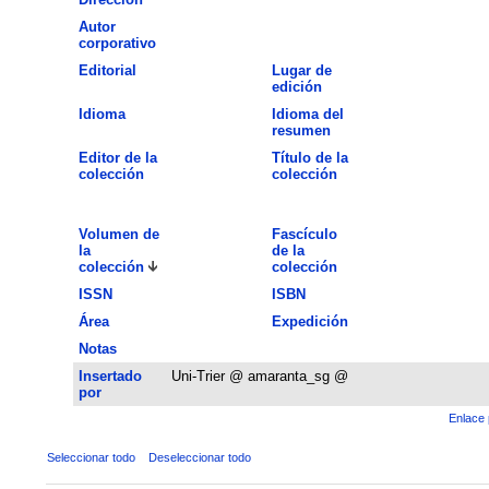
Autor
corporativo
Editorial
Lugar de
edición
Idioma
Idioma del
resumen
Editor de la
Título de la
colección
colección
Volumen de
Fascículo
la
de la
colección
colección
ISSN
ISBN
Área
Expedición
Notas
Insertado
Uni-Trier @ amaranta_sg @
por
Enlace 
Seleccionar todo
Deseleccionar todo