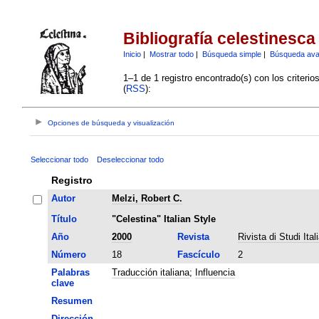
Bibliografía celestinesca
Inicio
|
Mostrar todo
|
Búsqueda simple
|
Búsqueda av
1–1 de 1 registro encontrado(s) con los criteri
(
RSS
):
Opciones de búsqueda y visualización
Seleccionar todo
Deseleccionar todo
Registro
Autor
Melzi, Robert C.
Título
"Celestina" Italian Style
Año
2000
Revista
Rivista di Studi Itali
Número
18
Fascículo
2
Palabras
Traducción italiana
;
Influencia
clave
Resumen
Dirección