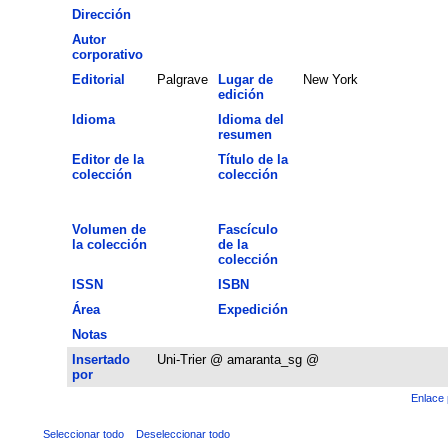
Dirección
Autor
corporativo
Editorial
Palgrave
Lugar de
New York
edición
Idioma
Idioma del
resumen
Editor de la
Título de la
colección
colección
Volumen de
Fascículo
la colección
de la
colección
ISSN
ISBN
Área
Expedición
Notas
Insertado
Uni-Trier @ amaranta_sg @
por
Enlace 
Seleccionar todo
Deseleccionar todo