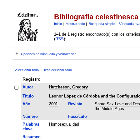
Bibliografía celestinesca
Inicio
|
Mostrar todo
|
Búsqueda simple
|
Búsqueda av
1–1 de 1 registro encontrado(s) con los criteri
(
RSS
):
Opciones de búsqueda y visualización
Seleccionar todo
Deseleccionar todo
Registro
Autor
Hutcheson, Gregory
Título
Leonor López de Córdoba and the Configuratio
Año
2001
Revista
Same Sex Love and Des
the Middle Ages
Número
Fascículo
Palabras
Homosexualidad
clave
Resumen