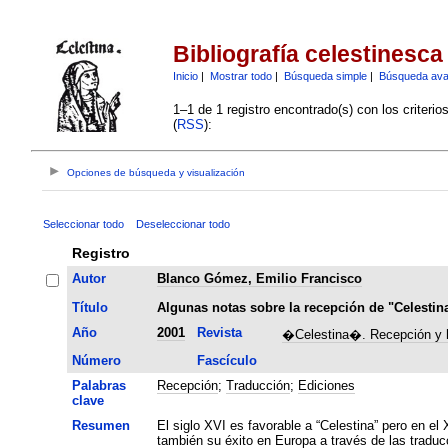
Bibliografía celestinesca
Inicio
|
Mostrar todo
|
Búsqueda simple
|
Búsqueda av
1–1 de 1 registro encontrado(s) con los criteri
(
RSS
):
Opciones de búsqueda y visualización
Seleccionar todo
Deseleccionar todo
Registro
Autor
Blanco Gómez, Emilio Francisco
Título
Algunas notas sobre la recepción de "Celestina
Año
2001
Revista
�Celestina�. Recepción y he
Número
Fascículo
Palabras
Recepción
;
Traducción
;
Ediciones
clave
Resumen
El siglo XVI es favorable a “Celestina” pero en el
también su éxito en Europa a través de las traduc