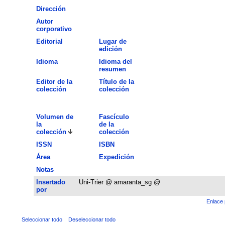
Dirección
Autor
corporativo
Editorial
Lugar de
edición
Idioma
Idioma del
resumen
Editor de la
Título de la
colección
colección
Volumen de
Fascículo
la
de la
colección
colección
ISSN
ISBN
Área
Expedición
Notas
Insertado
Uni-Trier @ amaranta_sg @
por
Enlace 
Seleccionar todo
Deseleccionar todo