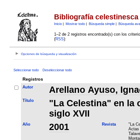
Bibliografía celestinesca
Inicio
|
Mostrar todo
|
Búsqueda simple
|
Búsqueda av
1–2 de 2 registros encontrado(s) con los criter
(
RSS
):
Opciones de búsqueda y visualización
Seleccionar todo
Deseleccionar todo
Registros
Autor
Arellano Ayuso, Igna
Título
"La Celestina" en la
siglo XVII
Año
2001
Revista
"La Ce
Actas 
Talave
Montal