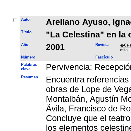
Autor
Arellano Ayuso, Igna
Título
"La Celestina" en la 
Año
2001
Revista
�Cele
mito li
Número
Fascículo
Palabras
Pervivencia
;
Recepció
clave
Resumen
Encuentra referencias 
obras de Lope de Vega
Montalbán, Agustín Mo
Ävila, Francisco de Ro
Concluye que el teatr
los elementos celestin