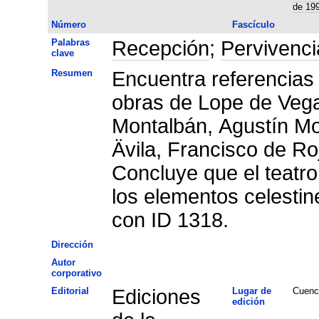
de 199
Número
Fascículo
Palabras
Recepción
;
Pervivenci
clave
Resumen
Encuentra referencias 
obras de Lope de Vega
Montalbán, Agustín Mo
Ävila, Francisco de Ro
Concluye que el teatr
los elementos celestin
con ID 1318.
Dirección
Autor
corporativo
Editorial
Ediciones
Lugar de
Cuenc
edición