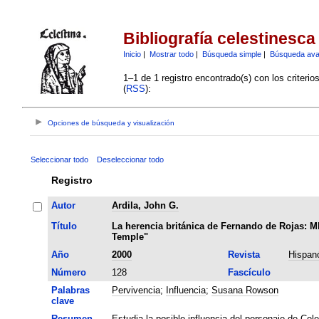
Bibliografía celestinesca
Inicio
|
Mostrar todo
|
Búsqueda simple
|
Búsqueda av
1–1 de 1 registro encontrado(s) con los criteri
(
RSS
):
Opciones de búsqueda y visualización
Seleccionar todo
Deseleccionar todo
Registro
Autor
Ardila, John G.
Título
La herencia británica de Fernando de Rojas: Ml
Temple"
Año
2000
Revista
Hispanó
Número
128
Fascículo
Palabras
Pervivencia
;
Influencia
;
Susana Rowson
clave
Resumen
Estudia la posible influencia del personaje de Ce