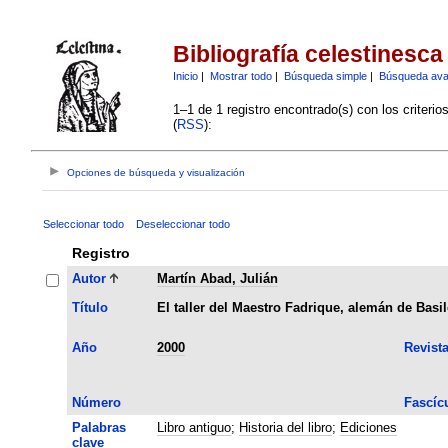
Bibliografía celestinesca
Inicio
|
Mostrar todo
|
Búsqueda simple
|
Búsqueda av
1–1 de 1 registro encontrado(s) con los criteri
(
RSS
):
Opciones de búsqueda y visualización
Seleccionar todo
Deseleccionar todo
Registro
Autor
Martín Abad, Julián
Título
El taller del Maestro Fadrique, alemán de Basi
Año
2000
Revist
Número
Fascíc
Palabras
Libro antiguo
;
Historia del libro
;
Ediciones
clave