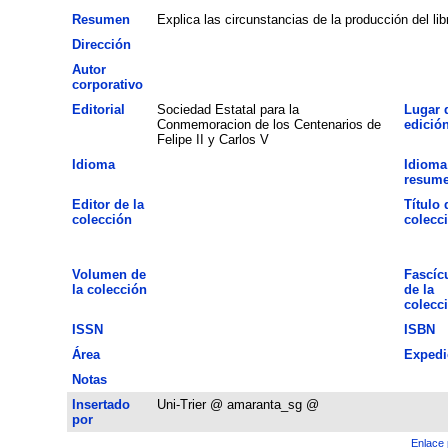
Resumen
Explica las circunstancias de la producción del lib
Dirección
Autor
corporativo
Editorial
Sociedad Estatal para la
Lugar 
Conmemoracion de los Centenarios de
edició
Felipe II y Carlos V
Idioma
Idioma
resum
Editor de la
Título 
colección
colecc
Volumen de
Fascíc
la colección
de la
colecc
ISSN
ISBN
Área
Expedi
Notas
Insertado
Uni-Trier @ amaranta_sg @
por
Enlace 