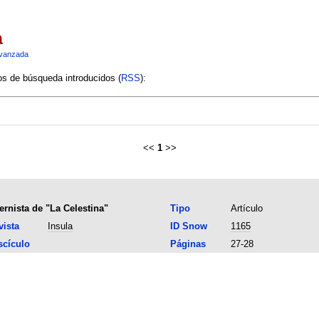
a
vanzada
ios de búsqueda introducidos (
RSS
):
<<
1
>>
ernista de "La Celestina"
Tipo
Artículo
vista
Insula
ID Snow
1165
scículo
Páginas
27-28