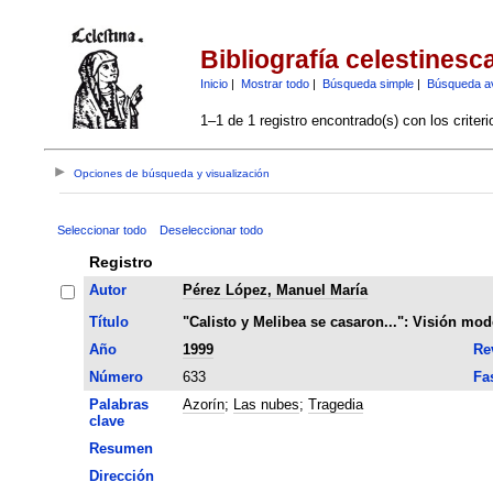
Bibliografía celestinesc
Inicio
|
Mostrar todo
|
Búsqueda simple
|
Búsqueda a
1–1 de 1 registro encontrado(s) con los criter
Opciones de búsqueda y visualización
Seleccionar todo
Deseleccionar todo
Registro
Autor
Pérez López, Manuel María
Título
"Calisto y Melibea se casaron...": Visión mod
Año
1999
Re
Número
633
Fa
Palabras
Azorín
;
Las nubes
;
Tragedia
clave
Resumen
Dirección