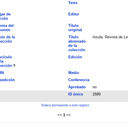
Tesis
gar de
Editor
ición
ioma del
Título
sumen
original
ulo de la
Título
Insula: Revista de L
lección
abreviado
de la
colección
scículo
Edición
la
lección
BN
Medio
pedición
Conferencia
Aprobado
no
ID único
2689
Enlace permanente a este registro
<<
1
>>