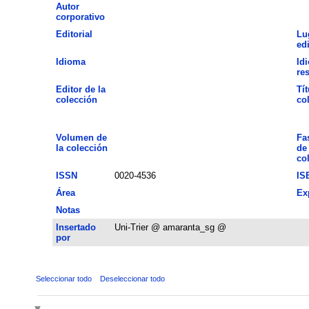
Autor
corporativo
Editorial
Lu
ed
Idioma
Id
re
Editor de la
Tít
colección
co
Volumen de
Fa
la colección
de 
co
ISSN
0020-4536
IS
Área
Ex
Notas
Insertado
Uni-Trier @ amaranta_sg @
por
Seleccionar todo
Deseleccionar todo