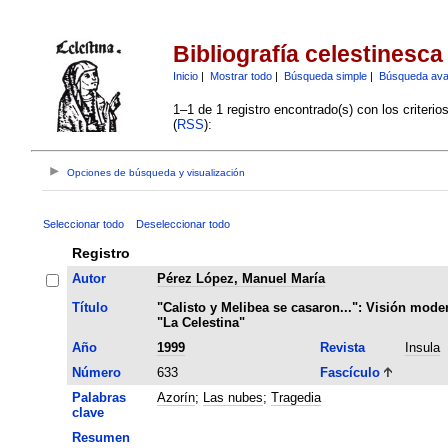
Bibliografía celestinesca
Inicio
|
Mostrar todo
|
Búsqueda simple
|
Búsqueda av
1–1 de 1 registro encontrado(s) con los criteri
(
RSS
):
Opciones de búsqueda y visualización
Seleccionar todo
Deseleccionar todo
Registro
Autor
Pérez López, Manuel María
Título
"Calisto y Melibea se casaron...": Visión mode
"La Celestina"
Año
1999
Revista
Insula
Número
633
Fascículo
Palabras
Azorín
;
Las nubes
;
Tragedia
clave
Resumen