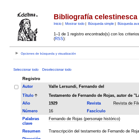
Bibliografía celestinesca
Inicio
|
Mostrar todo
|
Búsqueda simple
|
Búsqueda av
1–1 de 1 registro encontrado(s) con los criteri
(
RSS
):
Opciones de búsqueda y visualización
Seleccionar todo
Deseleccionar todo
Registro
Autor
Valle Lersundi, Fernando del
Título
Testamento de Fernando de Rojas, autor de "La
Año
1929
Revista
Revista de Fi
Número
16
Fascículo
Palabras
Fernando de Rojas (personaje histórico)
clave
Resumen
Transcripción del testamento de Fernando de Roja
Dirección