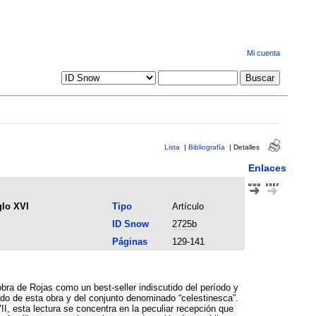
Mi cuenta
Lista
|
Bibliografía
|
Detalles
Enlaces
glo XVI
Tipo
Artículo
ID Snow
2725b
Páginas
129-141
obra de Rojas como un best-seller indiscutido del período y
do de esta obra y del conjunto denominado “celestinesca”.
II, esta lectura se concentra en la peculiar recepción que