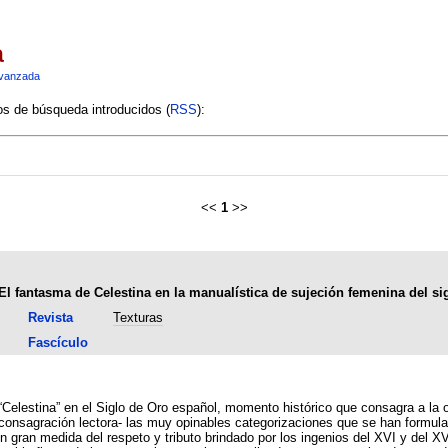
a
vanzada
ios de búsqueda introducidos (
RSS
):
<<
1
>>
El fantasma de Celestina en la manualística de sujeción femenina del si
Revista
Texturas
Fascículo
 “Celestina” en el Siglo de Oro español, momento histórico que consagra a la 
 consagración lectora- las muy opinables categorizaciones que se han formula
n gran medida del respeto y tributo brindado por los ingenios del XVI y del XV