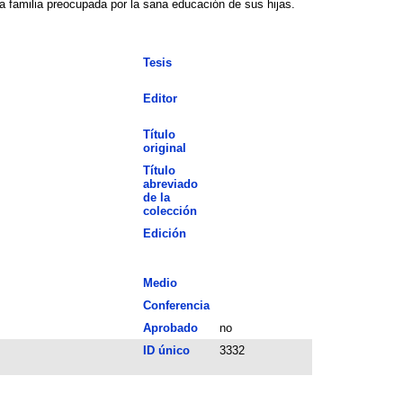
da familia preocupada por la sana educación de sus hijas.
Tesis
Editor
Título
original
Título
abreviado
de la
colección
Edición
Medio
Conferencia
Aprobado
no
ID único
3332