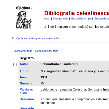
Bibliografía celestinesc
Inicio
|
Mostrar todo
|
Búsqueda simple
|
Búsqueda a
1–1 de 1 registro encontrado(s) con los criter
Opciones de búsqueda y visualización
Seleccionar todo
Deseleccionar todo
Registro
Autor
Schmidhuber, Guillermo
Título
"La segunda Celestina": Sor Juana y la estilo
Año
1991
Número
15
Palabras
Estilometría
;
Segunda Celestina
;
Sor Juana Inés
clave
Resumen
Artículo que presenta la comprobación estilomét
desenlace.
Dirección