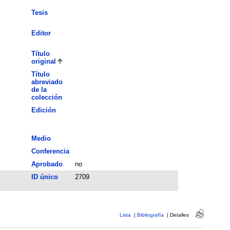
Tesis
Editor
Título
original
Título
abreviado
de la
colección
Edición
Medio
Conferencia
Aprobado
no
ID único
2709
Lista
|
Bibliografía
|
Detalles