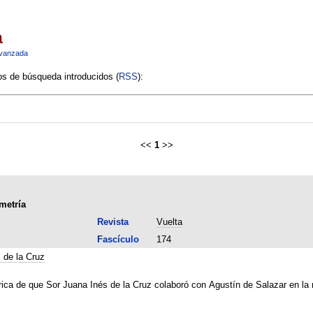
a
vanzada
ios de búsqueda introducidos (
RSS
):
<<
1
>>
metría
Revista
Vuelta
Fascículo
174
 de la Cruz
rica de que Sor Juana Inés de la Cruz colaboró con Agustín de Salazar en la 