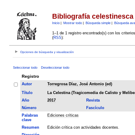
Bibliografía celestinesca
Inicio
|
Mostrar todo
|
Búsqueda simple
|
Búsqueda av
1–1 de 1 registro encontrado(s) con los criteri
(
RSS
):
Opciones de búsqueda y visualización
Seleccionar todo
Deseleccionar todo
Registro
Autor
Torregrosa Díaz, José Antonio (ed)
Título
La Celestina (Tragicomedia de Calisto y Melibe
Año
2017
Revista
Número
Fascículo
Palabras
Ediciones críticas
clave
Resumen
Edición crítica con actividades docentes.
Dirección