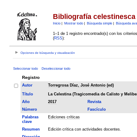
Bibliografía celestinesca
Inicio
|
Mostrar todo
|
Búsqueda simple
|
Búsqueda av
1–1 de 1 registro encontrado(s) con los criteri
(
RSS
):
Opciones de búsqueda y visualización
Seleccionar todo
Deseleccionar todo
Registro
Autor
Torregrosa Díaz, José Antonio (ed)
Título
La Celestina (Tragicomedia de Calisto y Melibe
Año
2017
Revista
Número
Fascículo
Palabras
Ediciones críticas
clave
Resumen
Edición crítica con actividades docentes.
Dirección