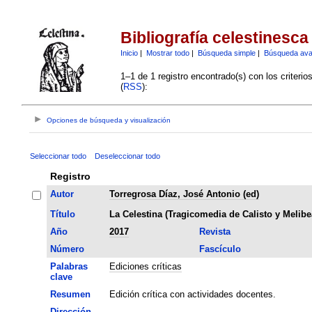
Bibliografía celestinesca
Inicio
|
Mostrar todo
|
Búsqueda simple
|
Búsqueda av
1–1 de 1 registro encontrado(s) con los criteri
(
RSS
):
Opciones de búsqueda y visualización
Seleccionar todo
Deseleccionar todo
Registro
Autor
Torregrosa Díaz, José Antonio (ed)
Título
La Celestina (Tragicomedia de Calisto y Melibe
Año
2017
Revista
Número
Fascículo
Palabras
Ediciones críticas
clave
Resumen
Edición crítica con actividades docentes.
Dirección