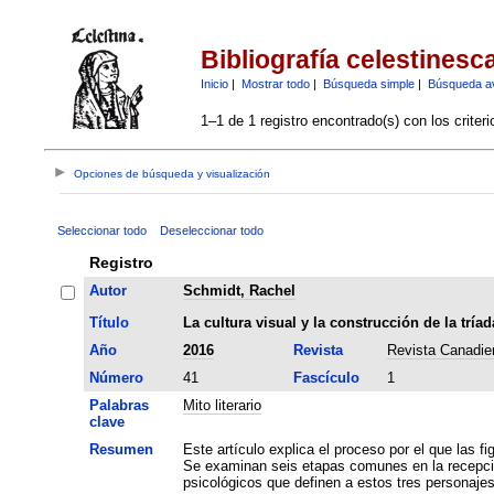
Bibliografía celestinesc
Inicio
|
Mostrar todo
|
Búsqueda simple
|
Búsqueda a
1–1 de 1 registro encontrado(s) con los criter
Opciones de búsqueda y visualización
Seleccionar todo
Deseleccionar todo
Registro
Autor
Schmidt, Rachel
Título
La cultura visual y la construcción de la trí
Año
2016
Revista
Revista Canadie
Número
41
Fascículo
1
Palabras
Mito literario
clave
Resumen
Este artículo explica el proceso por el que las f
Se examinan seis etapas comunes en la recepción 
psicológicos que definen a estos tres personaje