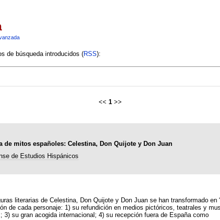
a
vanzada
ios de búsqueda introducidos (
RSS
):
<<
1
>>
ada de mitos españoles: Celestina, Don Quijote y Don Juan
nse de Estudios Hispánicos
iguras literarias de Celestina, Don Quijote y Don Juan se han transformado en 
de cada personaje: 1) su refundición en medios pictóricos, teatrales y musica
s; 3) su gran acogida internacional; 4) su recepción fuera de España como