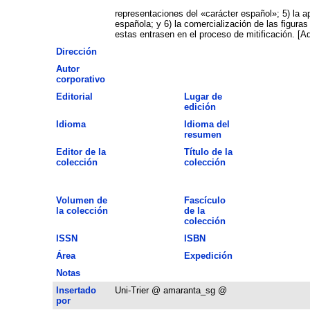
representaciones del «carácter español»; 5) la ap
española; y 6) la comercialización de las figuras
estas entrasen en el proceso de mitificación. [A
Dirección
Autor
corporativo
Editorial
Lugar de
edición
Idioma
Idioma del
resumen
Editor de la
Título de la
colección
colección
Volumen de
Fascículo
la colección
de la
colección
ISSN
ISBN
Área
Expedición
Notas
Insertado
Uni-Trier @ amaranta_sg @
por