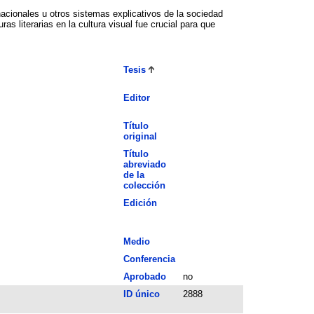
 nacionales u otros sistemas explicativos de la sociedad
s literarias en la cultura visual fue crucial para que
Tesis
Editor
Título
original
Título
abreviado
de la
colección
Edición
Medio
Conferencia
Aprobado
no
ID único
2888