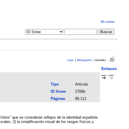
Mi cuenta
Lista
|
Bibliografía
|
Detalles
Enlaces
Tipo
Artículo
ID Snow
2706b
Páginas
85-111
“mitos” que se consideran reflejos de la identidad española.
les; 2) la simplificación visual de los rasgos físicos y