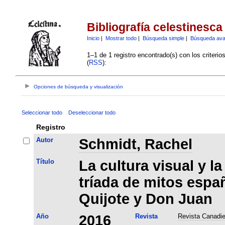
Bibliografía celestinesca
Inicio
|
Mostrar todo
|
Búsqueda simple
|
Búsqueda av
1–1 de 1 registro encontrado(s) con los criteri
(
RSS
):
Opciones de búsqueda y visualización
Seleccionar todo
Deseleccionar todo
Registro
Autor
Schmidt, Rachel
Título
La cultura visual y l
tríada de mitos espa
Quijote y Don Juan
Año
2016
Revista
Revista Canadie