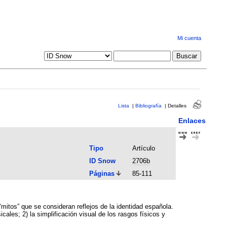
Mi cuenta
Lista
|
Bibliografía
|
Detalles
Enlaces
Tipo
Artículo
ID Snow
2706b
Páginas
85-111
“mitos” que se consideran reflejos de la identidad española.
les; 2) la simplificación visual de los rasgos físicos y