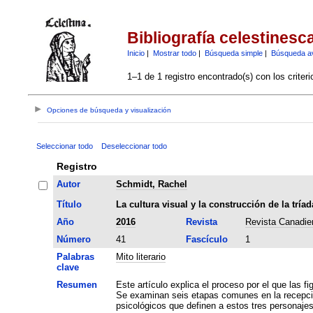
Bibliografía celestinesc
Inicio
|
Mostrar todo
|
Búsqueda simple
|
Búsqueda a
1–1 de 1 registro encontrado(s) con los criter
Opciones de búsqueda y visualización
Seleccionar todo
Deseleccionar todo
Registro
Autor
Schmidt, Rachel
Título
La cultura visual y la construcción de la trí
Año
2016
Revista
Revista Canadie
Número
41
Fascículo
1
Palabras
Mito literario
clave
Resumen
Este artículo explica el proceso por el que las f
Se examinan seis etapas comunes en la recepción 
psicológicos que definen a estos tres personaje