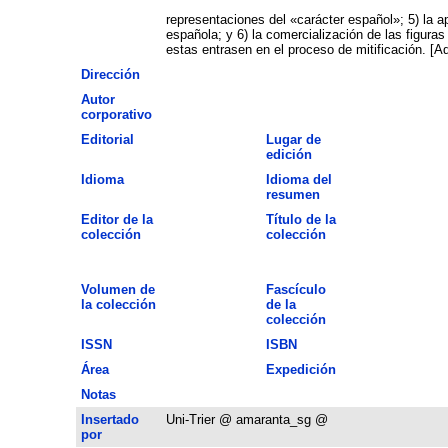
representaciones del «carácter español»; 5) la ap
española; y 6) la comercialización de las figuras
estas entrasen en el proceso de mitificación. [A
Dirección
Autor
corporativo
Editorial
Lugar de
edición
Idioma
Idioma del
resumen
Editor de la
Título de la
colección
colección
Volumen de
Fascículo
la colección
de la
colección
ISSN
ISBN
Área
Expedición
Notas
Insertado
Uni-Trier @ amaranta_sg @
por