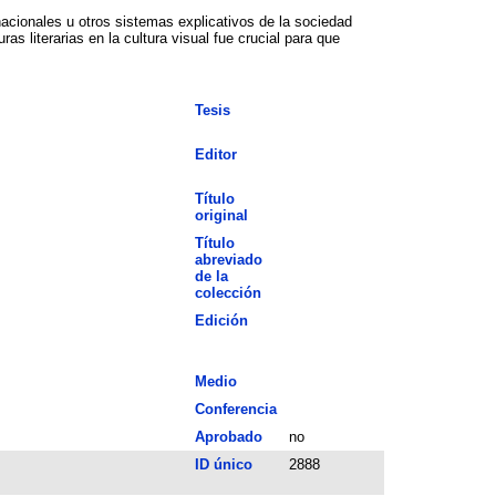
 nacionales u otros sistemas explicativos de la sociedad
s literarias en la cultura visual fue crucial para que
Tesis
Editor
Título
original
Título
abreviado
de la
colección
Edición
Medio
Conferencia
Aprobado
no
ID único
2888