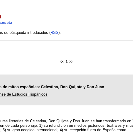
a
vanzada
ios de búsqueda introducidos (
RSS
):
<<
1
>>
ada de mitos españoles: Celestina, Don Quijote y Don Juan
nse de Estudios Hispánicos
iguras literarias de Celestina, Don Quijote y Don Juan se han transformado en 
de cada personaje: 1) su refundición en medios pictóricos, teatrales y musica
s; 3) su gran acogida internacional; 4) su recepción fuera de España como