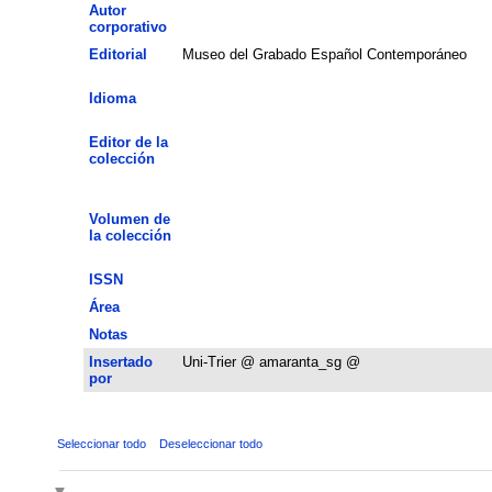
Autor
corporativo
Editorial
Museo del Grabado Español Contemporáneo
Idioma
Editor de la
colección
Volumen de
la colección
ISSN
Área
Notas
Insertado
Uni-Trier @ amaranta_sg @
por
Seleccionar todo
Deseleccionar todo