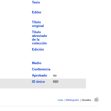
Tesis
Editor
Título
original
Título
abreviado
de la
colección
Edición
Medio
Conferencia
Aprobado
no
ID único
660
Lista
|
Bibliografía
|
Detalles