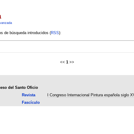
a
vanzada
ios de búsqueda introducidos (
RSS
):
<<
1
>>
ceso del Santo Oficio
Revista
I Congreso Internacional Pintura española siglo XV
Fascículo