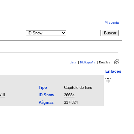
Mi cuenta
Lista
|
Bibliografía
|
Detalles
Enlaces
Tipo
Capítulo de libro
III
ID Snow
2668a
Páginas
317-324