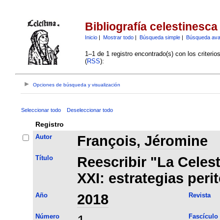
Bibliografía celestinesca
Inicio
|
Mostrar todo
|
Búsqueda simple
|
Búsqueda av
1–1 de 1 registro encontrado(s) con los criteri
(
RSS
):
Opciones de búsqueda y visualización
Seleccionar todo
Deseleccionar todo
Registro
Autor
François, Jéromine
Título
Reescribir "La Celest
XXI: estrategias peri
Año
2018
Revista
Número
Fascículo