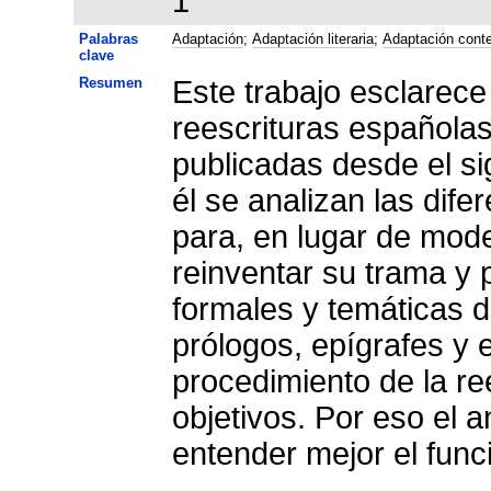
1
Palabras
Adaptación
;
Adaptación literaria
;
Adaptación cont
clave
Resumen
Este trabajo esclarece
reescrituras española
publicadas desde el sig
él se analizan las dife
para, en lugar de mode
reinventar su trama y 
formales y temáticas de
prólogos, epígrafes y 
procedimiento de la re
objetivos. Por eso el a
entender mejor el fun