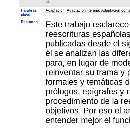
1
Palabras
Adaptación
;
Adaptación literaria
;
Adaptación cont
clave
Resumen
Este trabajo esclarece
reescrituras española
publicadas desde el sig
él se analizan las dife
para, en lugar de mode
reinventar su trama y 
formales y temáticas de
prólogos, epígrafes y 
procedimiento de la re
objetivos. Por eso el a
entender mejor el fun