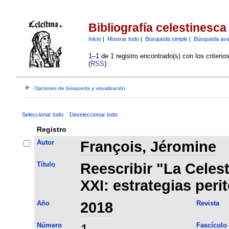
Bibliografía celestinesca
Inicio
|
Mostrar todo
|
Búsqueda simple
|
Búsqueda av
1–1 de 1 registro encontrado(s) con los criteri
(
RSS
):
Opciones de búsqueda y visualización
Seleccionar todo
Deseleccionar todo
Registro
Autor
François, Jéromine
Título
Reescribir "La Celest
XXI: estrategias peri
Año
2018
Revista
Número
Fascículo