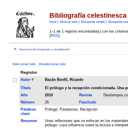
Bibliografía celestinesca
Inicio
|
Mostrar todo
|
Búsqueda simple
|
Búsqueda av
1–1 de 1 registro encontrado(s) con los criteri
(
RSS
):
Opciones de búsqueda y visualización
Seleccionar todo
Deseleccionar todo
Registro
Autor
Bazán Bonfil, Ricardo
Título
El prólogo y la recepción condicionada. Una p
Año
2010
Revista
Destiempos.c
Número
26
Fascículo
Palabras
Prólogo
;
Paratextos
;
Recepción
clave
Resumen
Unas reflexiones que se enfocan en los materiales 
prólogo- cuya influencia sobre la lectura e inter