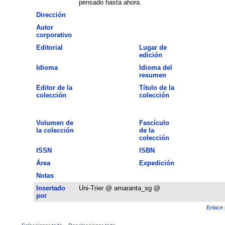
pensado hasta ahora.
Dirección
Autor
corporativo
Editorial
Lugar de
edición
Idioma
Idioma del
resumen
Editor de la
Título de la
colección
colección
Volumen de
Fascículo
la colección
de la
colección
ISSN
ISBN
Área
Expedición
Notas
Insertado
Uni-Trier @ amaranta_sg @
por
Enlace 