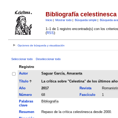
Bibliografía celestinesca
Inicio
|
Mostrar todo
|
Búsqueda simple
|
Búsqueda av
1–1 de 1 registro encontrado(s) con los criteri
(
RSS
):
Opciones de búsqueda y visualización
Seleccionar todo
Deseleccionar todo
Registro
Autor
Saguar García, Amaranta
Título
La crítica sobre "Celestina" de los últimos añ
Año
2017
Revista
Romanisti
Número
68
Fascículo
1
Palabras
Bibliografía
clave
Resumen
Repaso de la crítica celestinesca desde 2000.