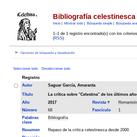
Bibliografía celestinesca
Inicio
|
Mostrar todo
|
Búsqueda simple
|
Búsqueda av
1–1 de 1 registro encontrado(s) con los criteri
(
RSS
):
Opciones de búsqueda y visualización
Seleccionar todo
Deseleccionar todo
Registro
Autor
Saguar García, Amaranta
Título
La crítica sobre "Celestina" de los últimos añ
Año
2017
Revista
Romanisti
Número
68
Fascículo
1
Palabras
Bibliografía
clave
Resumen
Repaso de la crítica celestinesca desde 2000.