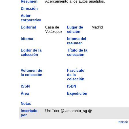
Resumen
Acercamiento a los autos añadidos.
Dirección
Autor
corporativo
Editorial
Casa de
Lugar de
Madrid
Velázquez
edición
Idioma
Idioma del
resumen
Editor de la
Título de la
colección
colección
Volumen de
Fascículo
la colección
de la
colección
ISSN
ISBN
Área
Expedición
Notas
Insertado
Uni-Trier @ amaranta_sg @
por
Enlace 