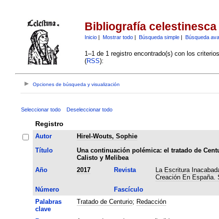
Bibliografía celestinesca
Inicio
|
Mostrar todo
|
Búsqueda simple
|
Búsqueda av
1–1 de 1 registro encontrado(s) con los criteri
(
RSS
):
Opciones de búsqueda y visualización
Seleccionar todo
Deseleccionar todo
Registro
Autor
Hirel-Wouts, Sophie
Título
Una continuación polémica: el tratado de Cent
Calisto y Melibea
Año
2017
Revista
La Escritura Inacabada
Creación En España. S
Número
Fascículo
Palabras
Tratado de Centurio
;
Redacción
clave