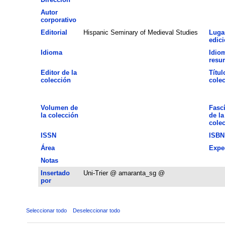
Autor
corporativo
Editorial
Hispanic Seminary of Medieval Studies
Luga
edic
Idioma
Idio
resu
Editor de la
Títul
colección
cole
Volumen de
Fasc
la colección
de la
cole
ISSN
ISBN
Área
Expe
Notas
Insertado
Uni-Trier @ amaranta_sg @
por
Seleccionar todo
Deseleccionar todo