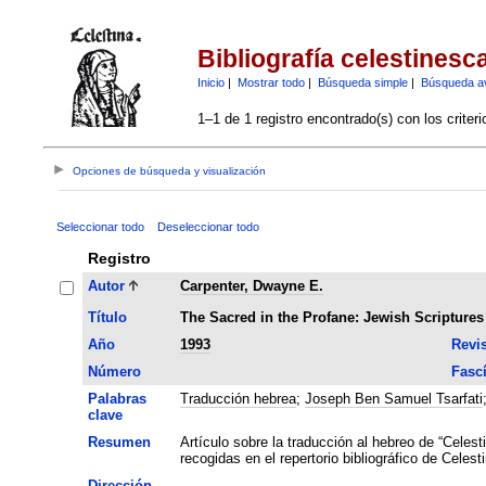
Bibliografía celestinesc
Inicio
|
Mostrar todo
|
Búsqueda simple
|
Búsqueda a
1–1 de 1 registro encontrado(s) con los criter
Opciones de búsqueda y visualización
Seleccionar todo
Deseleccionar todo
Registro
Autor
Carpenter, Dwayne E.
Título
The Sacred in the Profane: Jewish Scripture
Año
1993
Revis
Número
Fasc
Palabras
Traducción hebrea
;
Joseph Ben Samuel Tsarfati
clave
Resumen
Artículo sobre la traducción al hebreo de “Celest
recogidas en el repertorio bibliográfico de Celest
Dirección