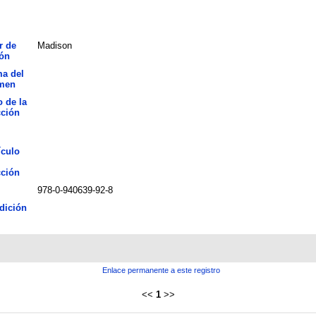
r de
Madison
ión
ma del
men
o de la
cción
ículo
cción
978-0-940639-92-8
dición
Enlace permanente a este registro
<<
1
>>