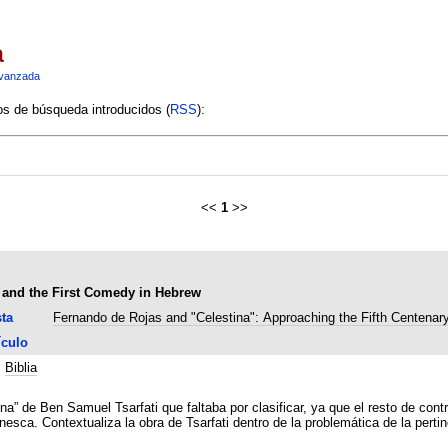
a
vanzada
ios de búsqueda introducidos (
RSS
):
<<
1
>>
s and the First Comedy in Hebrew
ta
Fernando de Rojas and "Celestina": Approaching the Fifth Centenar
ículo
;
Biblia
ina” de Ben Samuel Tsarfati que faltaba por clasificar, ya que el resto de con
inesca. Contextualiza la obra de Tsarfati dentro de la problemática de la pertin