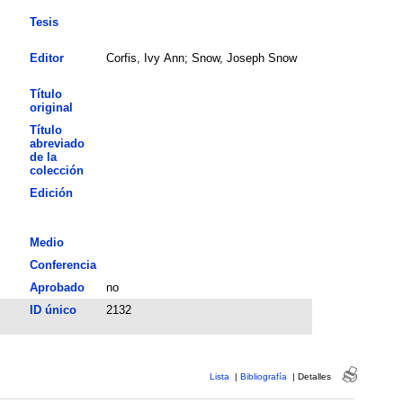
Tesis
Editor
Corfis, Ivy Ann; Snow, Joseph Snow
Título
original
Título
abreviado
de la
colección
Edición
Medio
Conferencia
Aprobado
no
ID único
2132
Lista
|
Bibliografía
|
Detalles