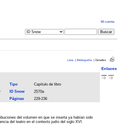
Mi cuenta
Lista
|
Bibliografía
|
Detalles
Enlaces
Tipo
Capítulo de libro
y
ID Snow
2570a
Páginas
229-236
tribuciones del volumen en que se inserta ya habían sido
encia del teatro en el contexto judío del siglo XVI.