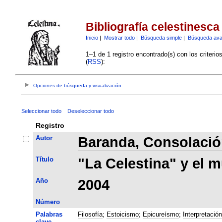
Bibliografía celestinesca
Inicio
|
Mostrar todo
|
Búsqueda simple
|
Búsqueda av
1–1 de 1 registro encontrado(s) con los criteri
(
RSS
):
Opciones de búsqueda y visualización
Seleccionar todo
Deseleccionar todo
Registro
Autor
Baranda, Consolaci
Título
"La Celestina" y el 
Año
2004
Número
Palabras
Filosofía
;
Estoicismo
;
Epicureísmo
;
Interpretación
clave