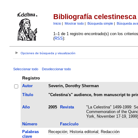
Bibliografía celestinesca
Inicio
|
Mostrar todo
|
Búsqueda simple
|
Búsqueda av
1–1 de 1 registro encontrado(s) con los criteri
(
RSS
):
Opciones de búsqueda y visualización
Seleccionar todo
Deseleccionar todo
Registro
Autor
Severin, Dorothy Sherman
Título
"Celestina's" audience, from manuscript to pri
Año
2005
Revista
"La Celestina" 1499-1999: Se
Commemoration of the Quince
York, November 17-19, 1999
Número
Fascículo
Palabras
Recepción
;
Historia editorial
;
Redacción
clave