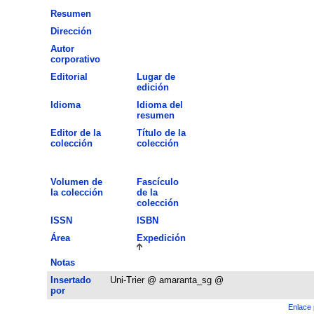
Resumen
Dirección
Autor
corporativo
Editorial
Lugar de
edición
Idioma
Idioma del
resumen
Editor de la
Título de la
colección
colección
Volumen de
Fascículo
la colección
de la
colección
ISSN
ISBN
Área
Expedición
Notas
Insertado
Uni-Trier @ amaranta_sg @
por
Enlace 