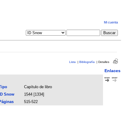
Mi cuenta
Lista
|
Bibliografía
|
Detalles
Enlaces
Tipo
Capítulo de libro
ID Snow
1544 [1334]
Páginas
515-522