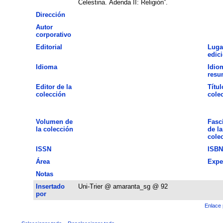
Celestina. Adenda II: Religión”.
Dirección
Autor
corporativo
Editorial
Luga
edic
Idioma
Idio
resu
Editor de la
Títul
colección
cole
Volumen de
Fasc
la colección
de la
cole
ISSN
ISBN
Área
Expe
Notas
Insertado
Uni-Trier @ amaranta_sg @ 92
por
Enlace 