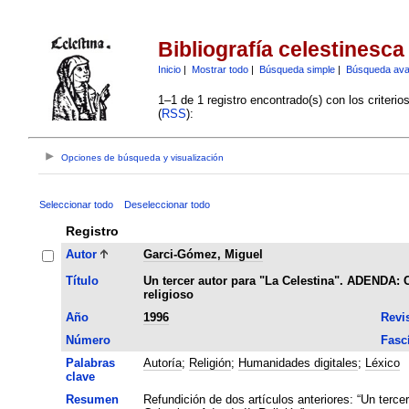
Bibliografía celestinesca
Inicio
|
Mostrar todo
|
Búsqueda simple
|
Búsqueda av
1–1 de 1 registro encontrado(s) con los criteri
(
RSS
):
Opciones de búsqueda y visualización
Seleccionar todo
Deseleccionar todo
Registro
Autor
Garci-Gómez, Miguel
Título
Un tercer autor para "La Celestina". ADENDA: C
religioso
Año
1996
Revi
Número
Fasc
Palabras
Autoría
;
Religión
;
Humanidades digitales
;
Léxico
clave
Resumen
Refundición de dos artículos anteriores: “Un tercer