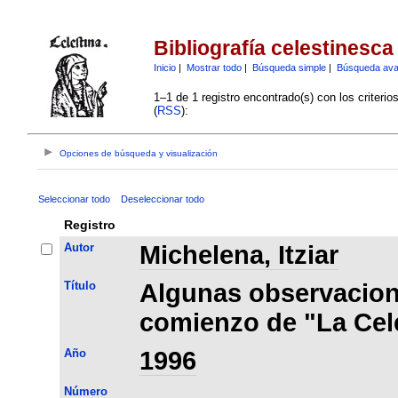
Bibliografía celestinesca
Inicio
|
Mostrar todo
|
Búsqueda simple
|
Búsqueda av
1–1 de 1 registro encontrado(s) con los criteri
(
RSS
):
Opciones de búsqueda y visualización
Seleccionar todo
Deseleccionar todo
Registro
Autor
Michelena, Itziar
Título
Algunas observacion
comienzo de "La Cel
Año
1996
Número