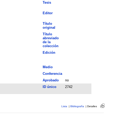
Tesis
Editor
Título
original
Título
abreviado
de la
colección
Edición
Medio
Conferencia
Aprobado
no
ID único
2742
Lista
|
Bibliografía
|
Detalles