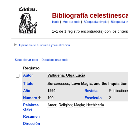
Bibliografía celestinesc
Inicio
|
Mostrar todo
|
Búsqueda simple
|
Búsqueda a
1–1 de 1 registro encontrado(s) con los criter
Opciones de búsqueda y visualización
Seleccionar todo
Deseleccionar todo
Registro
Autor
Valbuena, Olga Lucía
Título
Sorceresses, Love Magic, and the Inquisition 
Año
1994
Revista
Publication
Número
109
Fascículo
2
Palabras
Amor
;
Religión
;
Magia
;
Hechicería
clave
Resumen
Dirección