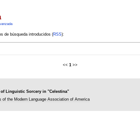
a
vanzada
ios de búsqueda introducidos (
RSS
):
<<
1
>>
of Linguistic Sorcery in "Celestina"
s of the Modern Language Association of America