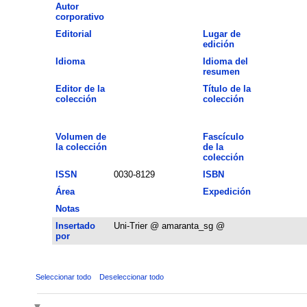
Autor
corporativo
Editorial
Lugar de
edición
Idioma
Idioma del
resumen
Editor de la
Título de la
colección
colección
Volumen de
Fascículo
la colección
de la
colección
ISSN
0030-8129
ISBN
Área
Expedición
Notas
Insertado
Uni-Trier @ amaranta_sg @
por
Seleccionar todo
Deseleccionar todo