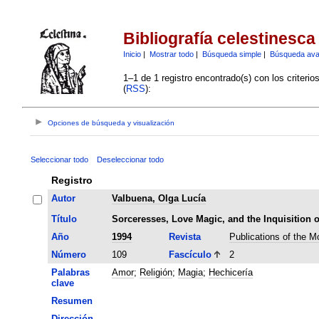
Bibliografía celestinesca
Inicio
|
Mostrar todo
|
Búsqueda simple
|
Búsqueda av
1–1 de 1 registro encontrado(s) con los criteri
(
RSS
):
Opciones de búsqueda y visualización
Seleccionar todo
Deseleccionar todo
Registro
Autor
Valbuena, Olga Lucía
Título
Sorceresses, Love Magic, and the Inquisition o
Año
1994
Revista
Publications of the 
Número
109
Fascículo
2
Palabras
Amor
;
Religión
;
Magia
;
Hechicería
clave
Resumen
Dirección