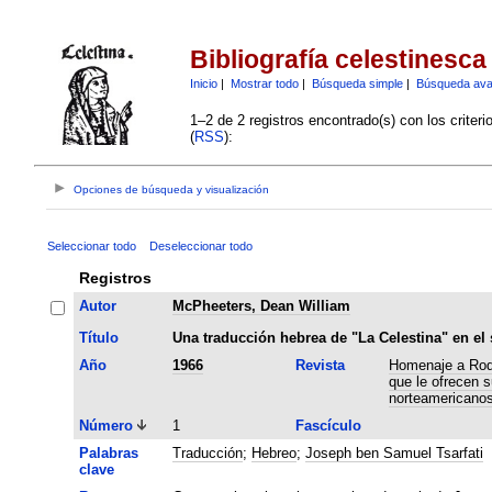
Bibliografía celestinesca
Inicio
|
Mostrar todo
|
Búsqueda simple
|
Búsqueda av
1–2 de 2 registros encontrado(s) con los criter
(
RSS
):
Opciones de búsqueda y visualización
Seleccionar todo
Deseleccionar todo
Registros
Autor
McPheeters, Dean William
Título
Una traducción hebrea de "La Celestina" en el 
Año
1966
Revista
Homenaje a Rodr
que le ofrecen 
norteamericano
Número
1
Fascículo
Palabras
Traducción
;
Hebreo
;
Joseph ben Samuel Tsarfati
clave