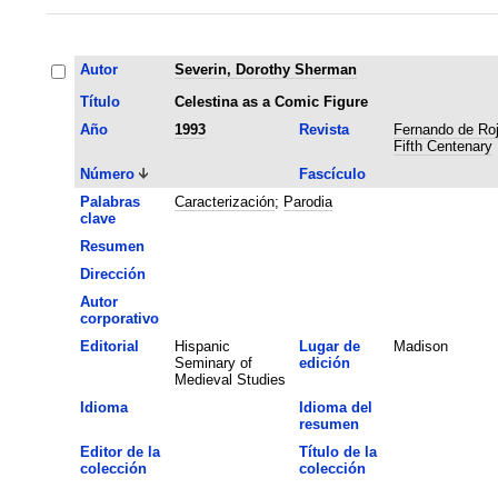
Autor
Severin, Dorothy Sherman
Título
Celestina as a Comic Figure
Año
1993
Revista
Fernando de Roj
Fifth Centenary
Número
Fascículo
Palabras
Caracterización
;
Parodia
clave
Resumen
Dirección
Autor
corporativo
Editorial
Hispanic
Lugar de
Madison
Seminary of
edición
Medieval Studies
Idioma
Idioma del
resumen
Editor de la
Título de la
colección
colección