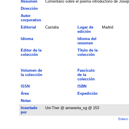
Resumen
Comentario sobre el poema introductorio de Joseph
Dirección
Autor
corporativo
Editorial
Castalia
Lugar de
Madrid
edición
Idioma
Idioma del
resumen
Editor de la
Título de la
colección
colección
Volumen de
Fascículo
la colección
de la
colección
ISSN
ISBN
Área
Expedición
Notas
Insertado
Uni-Trier @ amaranta_sg @ 153
por
Enlace 