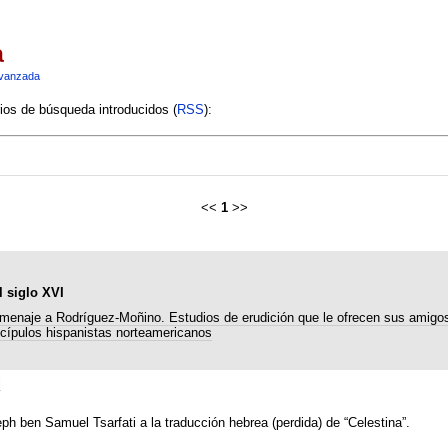
a
vanzada
rios de búsqueda introducidos (
RSS
):
<<
1
>>
l siglo XVI
menaje a Rodríguez-Moñino. Estudios de erudición que le ofrecen sus amigo
scípulos hispanistas norteamericanos
i
h ben Samuel Tsarfati a la traducción hebrea (perdida) de “Celestina”.