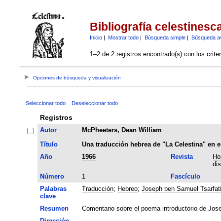
Bibliografía celestinesc
Inicio
|
Mostrar todo
|
Búsqueda simple
|
Búsqueda a
1–2 de 2 registros encontrado(s) con los crite
Opciones de búsqueda y visualización
Seleccionar todo
Deseleccionar todo
Registros
Autor
McPheeters, Dean William
Título
Una traducción hebrea de "La Celestina" en e
Año
1966
Revista
Ho
di
Número
1
Fascículo
Palabras
Traducción
;
Hebreo
;
Joseph ben Samuel Tsarfat
clave
Resumen
Comentario sobre el poema introductorio de Josep
Dirección