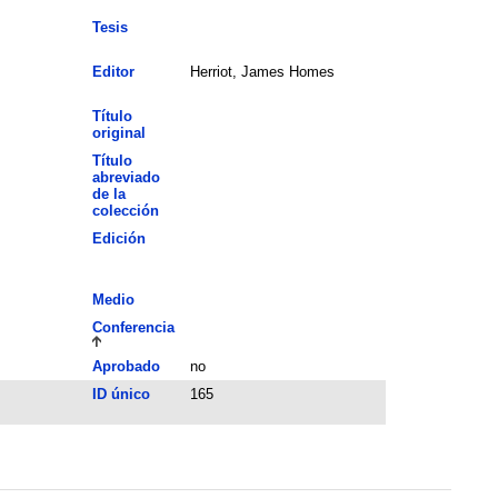
Tesis
Editor
Herriot, James Homes
Título
original
Título
abreviado
de la
colección
Edición
Medio
Conferencia
Aprobado
no
ID único
165