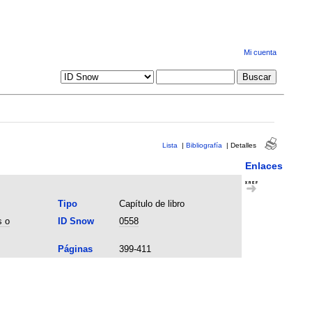
Mi cuenta
Lista
|
Bibliografía
|
Detalles
Enlaces
Tipo
Capítulo de libro
s o
ID Snow
0558
Páginas
399-411