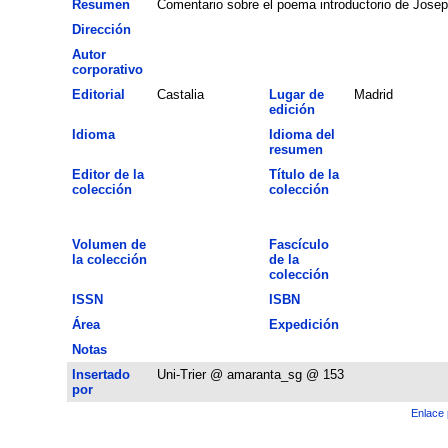
Resumen
Comentario sobre el poema introductorio de Joseph
Dirección
Autor
corporativo
Editorial
Castalia
Lugar de
Madrid
edición
Idioma
Idioma del
resumen
Editor de la
Título de la
colección
colección
Volumen de
Fascículo
la colección
de la
colección
ISSN
ISBN
Área
Expedición
Notas
Insertado
Uni-Trier @ amaranta_sg @ 153
por
Enlace 