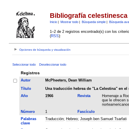
Bibliografía celestinesca
Inicio
|
Mostrar todo
|
Búsqueda simple
|
Búsqueda av
1–2 de 2 registros encontrado(s) con los criter
(
RSS
):
Opciones de búsqueda y visualización
Seleccionar todo
Deseleccionar todo
Registros
Autor
McPheeters, Dean William
Título
Una traducción hebrea de "La Celestina" en el 
Año
1966
Revista
Homenaje a Rodr
que le ofrecen 
norteamericano
Número
1
Fascículo
Palabras
Traducción
;
Hebreo
;
Joseph ben Samuel Tsarfati
clave