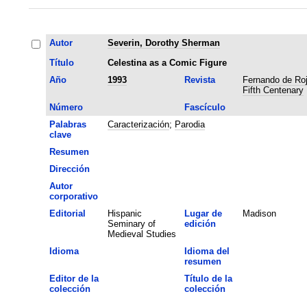
Autor
Severin, Dorothy Sherman
Título
Celestina as a Comic Figure
Año
1993
Revista
Fernando de Roj
Fifth Centenary
Número
Fascículo
Palabras
Caracterización
;
Parodia
clave
Resumen
Dirección
Autor
corporativo
Editorial
Hispanic
Lugar de
Madison
Seminary of
edición
Medieval Studies
Idioma
Idioma del
resumen
Editor de la
Título de la
colección
colección