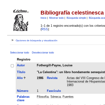
Bibliografía celestinesca
Inicio
|
Mostrar todo
|
Búsqueda simple
|
Búsqueda av
1–1 de 1 registro encontrado(s) con los criteri
(
RSS
):
Opciones de búsqueda y visualización
Seleccionar todo
Deseleccionar todo
Registro
Autor
Fothergill-Payne, Louise
Título
"La Celestina": un libro hondamente senequist
Año
1986
Revista
Actas del VIII Congreso de 
Internacional de Hispanista
1983
Número
1
Fascículo
Palabras
Filosofía
;
Séneca
;
Fuentes
clave