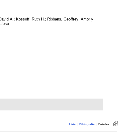
David A.; Kossoff, Ruth H.; Ribbans, Geoffrey; Amor y
 José
Lista
|
Bibliografía
|
Detalles