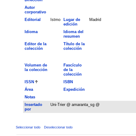
Autor
corporativo
Editorial
Istmo
Lugar de
Madrid
edición
Idioma
Idioma del
resumen
Editor de la
Título de la
colección
colección
Volumen de
Fascículo
la colección
de la
colección
ISSN
ISBN
Área
Expedición
Notas
Insertado
Uni-Trier @ amaranta_sg @
por
Seleccionar todo
Deseleccionar todo