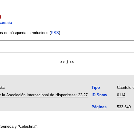
a
vanzada
ios de búsqueda introducidos (
RSS
):
<<
1
>>
sta
Tipo
Capítulo d
 la Asociación Internacional de Hispanistas: 22-27
ID Snow
0114
Páginas
533-540
 Séneca y “Celestina”.