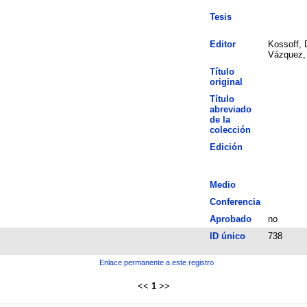
Tesis
Editor
Kossoff, 
Vázquez,
Título
original
Título
abreviado
de la
colección
Edición
Medio
Conferencia
Aprobado
no
ID único
738
Enlace permanente a este registro
<<
1
>>