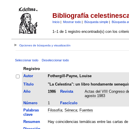
Bibliografía celestinesc
Inicio
|
Mostrar todo
|
Búsqueda simple
|
Búsqueda a
1–1 de 1 registro encontrado(s) con los criter
Opciones de búsqueda y visualización
Seleccionar todo
Deseleccionar todo
Registro
Autor
Fothergill-Payne, Louise
Título
"La Celestina": un libro hondamente senequi
Año
1986
Revista
Actas del VIII Congreso de
agosto 1983
Número
1
Fascículo
Palabras
Filosofía
;
Séneca
;
Fuentes
clave
Resumen
Hay coincidencias temáticas entre las cartas de
Dirección