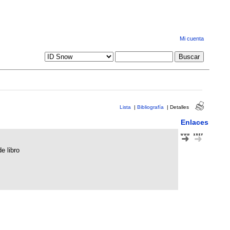
Mi cuenta
Lista
|
Bibliografía
|
Detalles
Enlaces
e libro