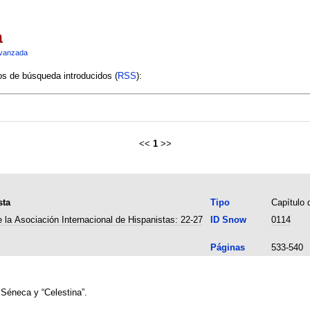
a
vanzada
ios de búsqueda introducidos (
RSS
):
<<
1
>>
sta
Tipo
Capítulo d
 la Asociación Internacional de Hispanistas: 22-27
ID Snow
0114
Páginas
533-540
 Séneca y “Celestina”.