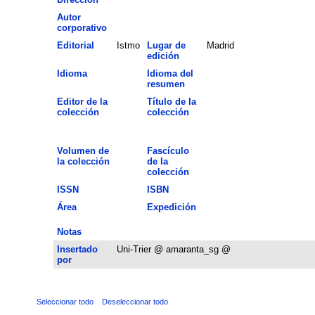
Autor
corporativo
Editorial
Istmo
Lugar de
Madrid
edición
Idioma
Idioma del
resumen
Editor de la
Título de la
colección
colección
Volumen de
Fascículo
la colección
de la
colección
ISSN
ISBN
Área
Expedición
Notas
Insertado
Uni-Trier @ amaranta_sg @
por
Seleccionar todo
Deseleccionar todo