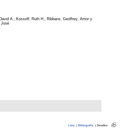
David A.; Kossoff, Ruth H.; Ribbans, Geoffrey; Amor y
 José
Lista
|
Bibliografía
|
Detalles