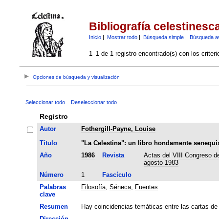
Bibliografía celestinesc
Inicio
|
Mostrar todo
|
Búsqueda simple
|
Búsqueda a
1–1 de 1 registro encontrado(s) con los criter
Opciones de búsqueda y visualización
Seleccionar todo
Deseleccionar todo
Registro
Autor
Fothergill-Payne, Louise
Título
"La Celestina": un libro hondamente senequi
Año
1986
Revista
Actas del VIII Congreso de
agosto 1983
Número
1
Fascículo
Palabras
Filosofía
;
Séneca
;
Fuentes
clave
Resumen
Hay coincidencias temáticas entre las cartas de
Dirección