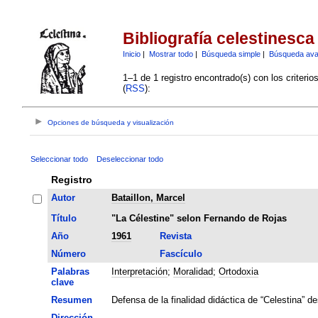
Bibliografía celestinesca
Inicio
|
Mostrar todo
|
Búsqueda simple
|
Búsqueda av
1–1 de 1 registro encontrado(s) con los criteri
(
RSS
):
Opciones de búsqueda y visualización
Seleccionar todo
Deseleccionar todo
Registro
Autor
Bataillon, Marcel
Título
"La Célestine" selon Fernando de Rojas
Año
1961
Revista
Número
Fascículo
Palabras
Interpretación
;
Moralidad
;
Ortodoxia
clave
Resumen
Defensa de la finalidad didáctica de “Celestina” de
Dirección