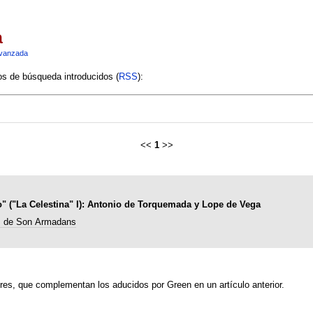
a
vanzada
ios de búsqueda introducidos (
RSS
):
<<
1
>>
o" ("La Celestina" I): Antonio de Torquemada y Lope de Vega
s de Son Armadans
, que complementan los aducidos por Green en un artículo anterior.