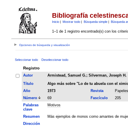
Bibliografía celestinesc
Inicio
|
Mostrar todo
|
Búsqueda simple
|
Búsqueda a
1–1 de 1 registro encontrado(s) con los criter
Opciones de búsqueda y visualización
Seleccionar todo
Deseleccionar todo
Registro
Autor
Armistead, Samuel G.
;
Silverman, Joseph H.
Título
Algo más sobre "Lo de tu abuela con el ximi
Año
1973
Revista
Papele
Número
69
Fascículo
205
Palabras
Motivos
clave
Resumen
Más ejemplos de monos como amantes de mujeres
Dirección