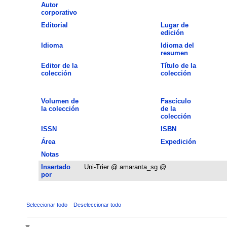
Autor
corporativo
Editorial
Lugar de
edición
Idioma
Idioma del
resumen
Editor de la
Título de la
colección
colección
Volumen de
Fascículo
la colección
de la
colección
ISSN
ISBN
Área
Expedición
Notas
Insertado
Uni-Trier @ amaranta_sg @
por
Seleccionar todo
Deseleccionar todo