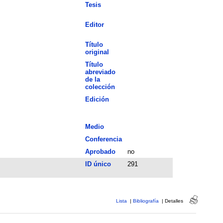
Tesis
Editor
Título
original
Título
abreviado
de la
colección
Edición
Medio
Conferencia
Aprobado
no
ID único
291
Lista
|
Bibliografía
|
Detalles