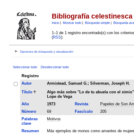
Bibliografía celestinesca
Inicio
|
Mostrar todo
|
Búsqueda simple
|
Búsqueda av
1–1 de 1 registro encontrado(s) con los criteri
(
RSS
):
Opciones de búsqueda y visualización
Seleccionar todo
Deseleccionar todo
Registro
Autor
Armistead, Samuel G.
;
Silverman, Joseph H.
Título
Algo más sobre "Lo de tu abuela con el ximio"
Lope de Vega
Año
1973
Revista
Papeles de Son A
Número
69
Fascículo
205
Palabras
Motivos
clave
Resumen
Más ejemplos de monos como amantes de mujeres,