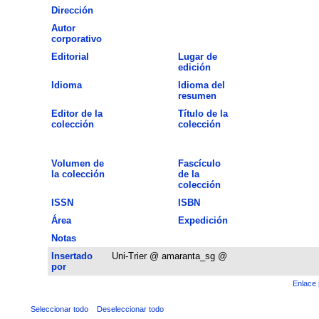
Dirección
Autor
corporativo
Editorial
Lugar de
edición
Idioma
Idioma del
resumen
Editor de la
Título de la
colección
colección
Volumen de
Fascículo
la colección
de la
colección
ISSN
ISBN
Área
Expedición
Notas
Insertado
Uni-Trier @ amaranta_sg @
por
Enlace 
Seleccionar todo
Deseleccionar todo