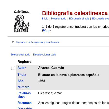
Bibliografía celestinesca
Inicio
|
Mostrar todo
|
Búsqueda simple
|
Búsqueda av
1–1 de 1 registro encontrado(s) con los criteri
(
RSS
):
Opciones de búsqueda y visualización
Seleccionar todo
Deseleccionar todo
Registro
Autor
Álvarez, Guzmán
Título
El amor en la novela picaresca española
Año
1958
Número
Palabras
Picaresca
;
Amor
clave
Resumen
Analiza algunos rasgos de los personajes de los si
Dirección